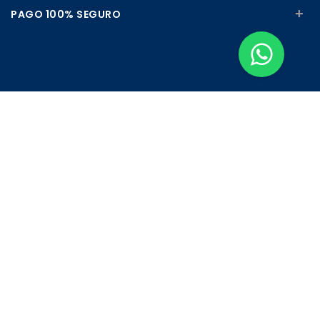
+
PAGO 100% SEGURO
Apúntate a nuestra Newsletter
Escribe aquí tu email...
Suscribirse
He leído y acepto la
pólitica de privacidad