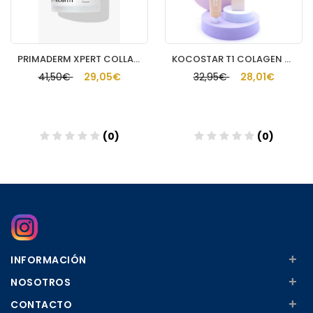
PRIMADERM XPERT COLLAGENEUR CREMA CUELLO Y ESCOTE
KOCOSTAR T1 COLAGEN CREAM GENTLEFILM POWDER 6
41,50€
29,05€
32,95€
28,01€
(0)
(0)
Añadir
Añadir
+
INFORMACIÓN
+
NOSOTROS
+
CONTACTO