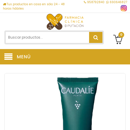
958792840
690646827
Tus productos en casa en sólo 24 - 48
horas hábiles
0
MENÚ