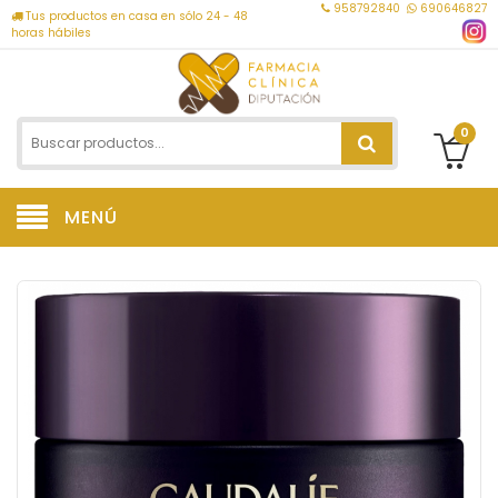
958792840
690646827
Tus productos en casa en sólo 24 - 48
horas hábiles
0
MENÚ