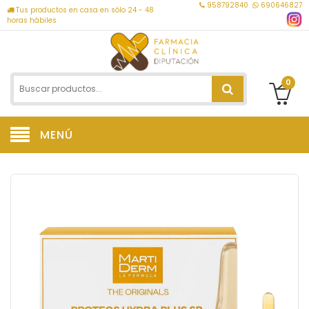
958792840
690646827
Tus productos en casa en sólo 24 - 48
horas hábiles
0
MENÚ