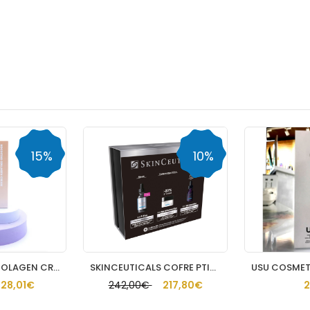
10%
SKINCEUTICALS COFRE PTIOX+CONTORNO DE OJOS+SERUM HA
USU COSMETICS 
242,00€
217,80€
28,95€