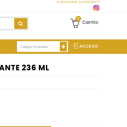
958792840
690646827
0
Carrito
ACCESO
ANTE 236 ML