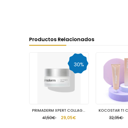
Productos Relacionados
30%
15%
PRIMADERM XPERT COLLAGENEUR CREMA CUELLO Y ESCOTE
KOCOSTAR T1 COLAGEN CREAM GENTLEFILM POWDER 6
41,50€
29,05€
32,95€
28,01€