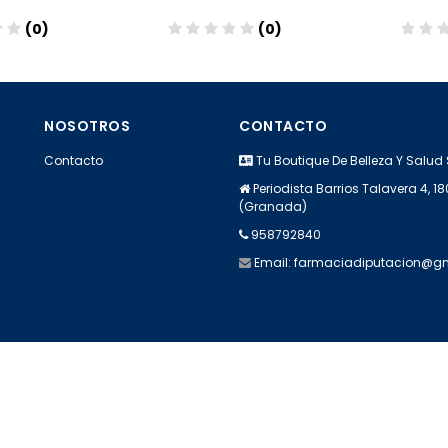
(0)
(0)
Añadir
Añadir
NOSOTROS
CONTACTO
Contacto
Tu Boutique De Belleza Y Salud 
Periodista Barrios Talavera 4, 
(Granada)
958792840
Email:
farmaciadiputacion@g
Apúntate a nuestra Newsletter
Escribe aquí tu email...
Suscribirse