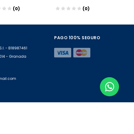
(0)
(0)
Añadir
Añadir
PAGO 100% SEGURO
S.l. - B18987461
18014 - Granada
mail.com