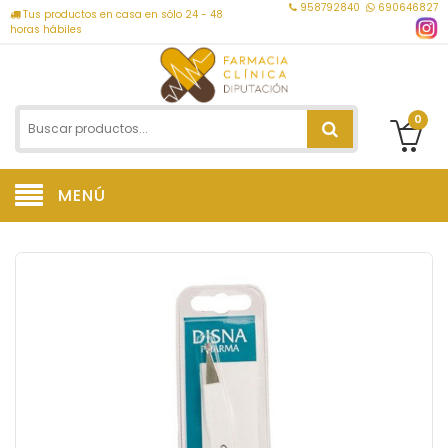
958792840
690646827
Tus productos en casa en sólo 24 - 48
horas hábiles
0
MENÚ