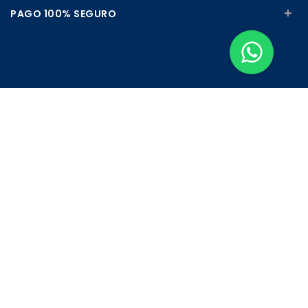
+
PAGO 100% SEGURO
Apúntate a nuestra Newsletter
Escribe aquí tu email...
Suscribirse
He leído y acepto la
pólitica de privacidad