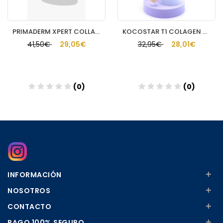
PRIMADERM XPERT COLLAGENEUR CREMA CUELLO Y ESCOTE
KOCOSTAR T1 COLAGEN CREAM GENTLEFILM POWDER 6
41,50€
29,05€
32,95€
28,01€
(0)
(0)
Añadir
Añadir
+
INFORMACIÓN
+
NOSOTROS
+
CONTACTO
+
PAGO 100% SEGURO