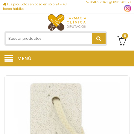
958792840
690646827
Tus productos en casa en sólo 24 - 48
horas hábiles
0
MENÚ