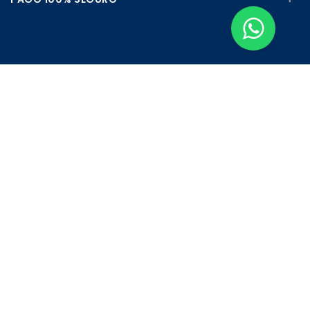
Apúntate a nuestra Newsletter
Escribe aquí tu email...
Suscribirse
He leído y acepto la
pólitica de privacidad
Copyright © 2026
Farmazul
. Todos los derechos reservados.