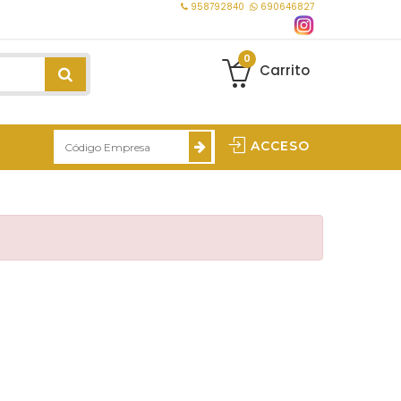
958792840
690646827
0
Carrito
ACCESO