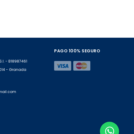
PAGO 100% SEGURO
S.l. - B18987461
18014 - Granada
mail.com