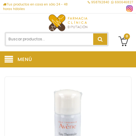
958792840
690646827
Tus productos en casa en sólo 24 - 48
horas hábiles
0
MENÚ